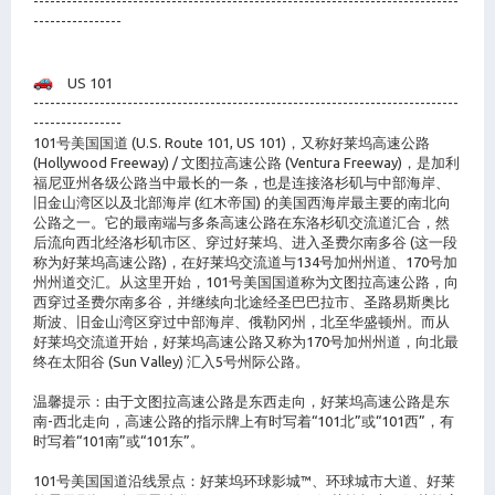
-----------------------------------------------------------------------------
----------------
US 101
-----------------------------------------------------------------------------
----------------
101号美国国道 (U.S. Route 101, US 101)，又称好莱坞高速公路
(Hollywood Freeway) / 文图拉高速公路 (Ventura Freeway)，是加利
福尼亚州各级公路当中最长的一条，也是连接洛杉矶与中部海岸、
旧金山湾区以及北部海岸 (红木帝国) 的美国西海岸最主要的南北向
公路之一。它的最南端与多条高速公路在东洛杉矶交流道汇合，然
后流向西北经洛杉矶市区、穿过好莱坞、进入圣费尔南多谷 (这一段
称为好莱坞高速公路)，在好莱坞交流道与134号加州州道、170号加
州州道交汇。从这里开始，101号美国国道称为文图拉高速公路，向
西穿过圣费尔南多谷，并继续向北途经圣巴巴拉市、圣路易斯奥比
斯波、旧金山湾区穿过中部海岸、俄勒冈州，北至华盛顿州。而从
好莱坞交流道开始，好莱坞高速公路又称为170号加州州道，向北最
终在太阳谷 (Sun Valley) 汇入5号州际公路。
温馨提示：由于文图拉高速公路是东西走向，好莱坞高速公路是东
南-西北走向，高速公路的指示牌上有时写着“101北”或“101西”，有
时写着“101南”或“101东”。
101号美国国道沿线景点：好莱坞环球影城™、环球城市大道、好莱