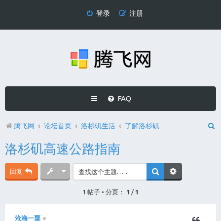
登录
注册
FAQ
腾飞网
论坛首页
洛杉矶生活
了解洛杉矶
洛杉矶高速公路指南
回复
1 帖子 • 分页：
1
/
1
沧海一粟