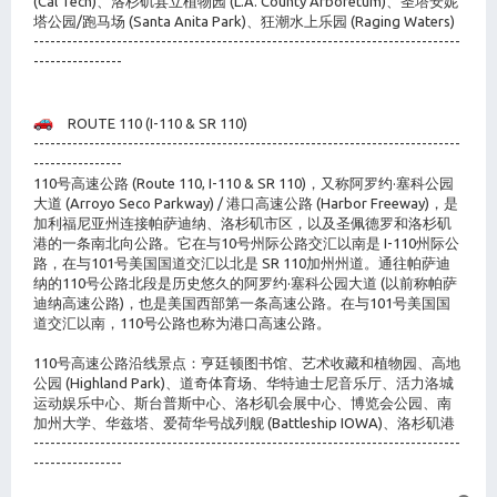
(Cal Tech)、洛杉矶县立植物园 (L.A. County Arboretum)、圣塔安妮
塔公园/跑马场 (Santa Anita Park)、狂潮水上乐园 (Raging Waters)
-----------------------------------------------------------------------------
----------------
ROUTE 110 (I-110 & SR 110)
-----------------------------------------------------------------------------
----------------
110号高速公路 (Route 110, I-110 & SR 110)，又称阿罗约·塞科公园
大道 (Arroyo Seco Parkway) / 港口高速公路 (Harbor Freeway)，是
加利福尼亚州连接帕萨迪纳、洛杉矶市区，以及圣佩德罗和洛杉矶
港的一条南北向公路。它在与10号州际公路交汇以南是 I-110州际公
路，在与101号美国国道交汇以北是 SR 110加州州道。通往帕萨迪
纳的110号公路北段是历史悠久的阿罗约·塞科公园大道 (以前称帕萨
迪纳高速公路)，也是美国西部第一条高速公路。在与101号美国国
道交汇以南，110号公路也称为港口高速公路。
110号高速公路沿线景点：亨廷顿图书馆、艺术收藏和植物园、高地
公园 (Highland Park)、道奇体育场、华特迪士尼音乐厅、活力洛城
运动娱乐中心、斯台普斯中心、洛杉矶会展中心、博览会公园、南
加州大学、华兹塔、爱荷华号战列舰 (Battleship IOWA)、洛杉矶港
-----------------------------------------------------------------------------
----------------