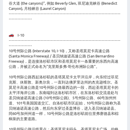
谷大道 (the canyons)”, 例如 Beverly Glen, 班尼迪克峡谷 (Benedict
Canyon), 月桂峡谷 (Laurel Canyon)
-----------------------------------------------------------------------------
----------------
I-10
-----------------------------------------------------------------------------
----------------
10号州际公路 (Interstate 10, I-10)，又称圣塔莫尼卡高速公路
(Santa Monica Freeway) / 圣贝纳迪诺高速公路 (San Bernardino
Freeway)，是连接洛杉矶市区和圣塔莫尼卡一条重要的东西向高速
公路，并被正式命名为“克里斯多弗·哥伦布洲际公路”。
10号州际公路西起洛杉矶的圣塔莫尼卡太平洋沿岸，向东经过菲尼
克斯、休斯敦、新奥尔良，一直到达佛罗里达州的杰克逊维尔。圣
莫尼卡高速公路是10号州际公路最西边的一段，西起圣塔莫尼卡的
太平洋海岸公路，东南端到达洛杉矶市区，在东洛杉矶交流道处与
圣贝纳迪诺高速公路 (10号州际公路)、5号州际公路、60号加州州
道、101号美国国道交汇。自洛杉矶市区起始，10号州际公路称为圣
贝纳迪诺高速公路，然后向东穿过圣盖博谷，进入圣贝纳迪诺县。
同60号加州州道一样，10号州际公路是洛杉矶前往里弗赛德县和棕
榈泉的主要道路。
10号州际公路沿线景点：圣塔莫尼卡码头、圣塔莫尼卡广场、伯格