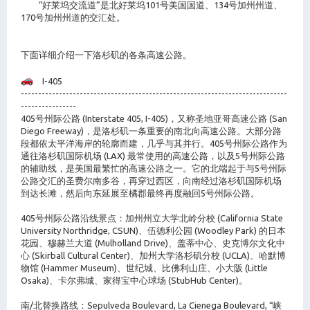
“好莱坞交流道”是北好莱坞101号美国国道、134号加州州道、
170号加州州道的交汇处。
下面详细介绍一下洛杉矶的各条高速公路。
I-405
-----------------------------------------------------------------------------
----------------
405号州际公路 (Interstate 405, I-405)，又称圣地亚哥高速公路 (San
Diego Freeway)，是洛杉矶一条重要的南北向高速公路。大部分路
段都依太平洋海岸的轮廓而建，几乎与其并行。405号州际公路作为
通往洛杉矶国际机场 (LAX) 最常使用的高速公路，以及5号州际公路
的辅助线，是美国最繁忙的高速公路之一。它的北端起于与5号州际
公路交汇的圣费尔南多谷，再穿过西区，向南经过洛杉矶国际机场
到达长滩，然后向东延展至橘郡最终再度融回5号州际公路。
405号州际公路沿线景点：加州州立大学北岭分校 (California State
University Northridge, CSUN)、伍德利公园 (Woodley Park) 的日本
花园、穆赫兰大道 (Mulholland Drive)、盖蒂中心、史克博尔文化中
心 (Skirball Cultural Center)、加州大学洛杉矶分校 (UCLA)、哈默博
物馆 (Hammer Museum)、世纪城、比佛利山庄、小大阪 (Little
Osaka)、卡尔弗城、家得宝中心球场 (StubHub Center)。
南/北替换路线：Sepulveda Boulevard, La Cienega Boulevard, “峡