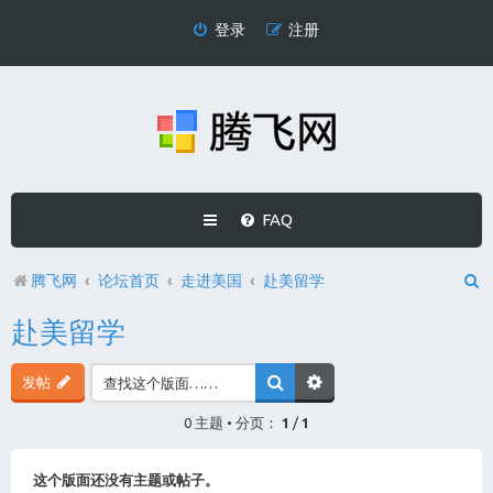
登录
注册
FAQ
腾飞网
论坛首页
走进美国
赴美留学
赴美留学
发帖
0 主题 • 分页：
1
/
1
这个版面还没有主题或帖子。