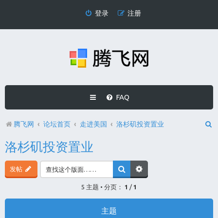
登录
注册
FAQ
腾飞网
论坛首页
走进美国
洛杉矶投资置业
洛杉矶投资置业
发帖
5 主题 • 分页：
1
/
1
主题