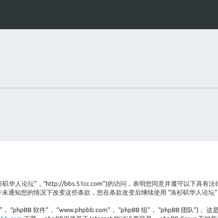
洛杉矶华人论坛”，“http://bbs.51cc.com”)的访问，表明您同意并遵
并未通知您的情况下改变这些条款，您在条款改变后继续使用 “洛杉矶华人论坛”
hpBB 软件”， “www.phpbb.com”， “phpBB 组”， “phpBB 团队”)， 