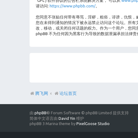
"GPL") 软件协议的公告栏系统解决方案， 可以从
www.php
请访问:
https://www.phpbb.com/
。
您同意不张贴任何带有辱骂，淫秽，粗俗，诽谤，仇恨，威
您在未得到通知的情况下被永远禁止访问这个论坛。所有文章
改，移动，或关闭任何话题的权力。作为一个用户，您同意
phpBB 不为任何因为黑客行为导致的数据泄漏承担法律责
腾飞网
论坛首页
由
phpBB
® Forum Software © phpBB Limited 提供支持
简体中文语言由
David Yin
维护
phpBB 3 Marina theme by
PixelGoose Studio