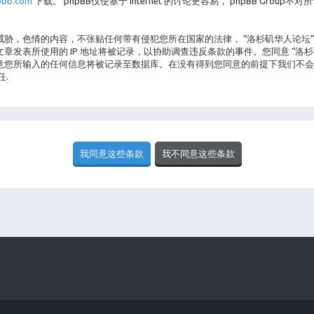
bb.com
下载。 phpBB仅使基于 Internet 的讨论更容易， phpBB Gro
胁，色情的内容，不张贴任何带有侵犯您所在国家的法律， “洛杉矶华人论坛
发表所使用的 IP 地址将被记录，以协助调查违反条款的事件。您同意 “洛
您所输入的任何信息将被记录至数据库。在没有得到您同意的前提下我们不会向
任.